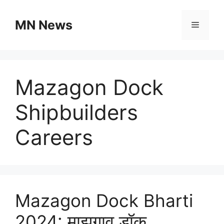
Skip
to
MN News
Menu
content
Mazagon Dock
Shipbuilders
Careers
Mazagon Dock Bharti
2024: माझगाव डॉक