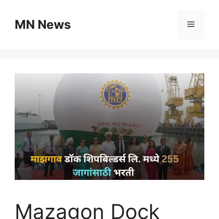
Skip
to
MN News
Menu
content
Mazagon Dock