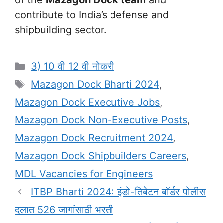
of the
Mazagon Dock team
and
contribute to India’s defense and
shipbuilding sector.
Categories
3) 10 वी 12 वी नोकरी
Tags
Mazagon Dock Bharti 2024
,
Mazagon Dock Executive Jobs
,
Mazagon Dock Non-Executive Posts
,
Mazagon Dock Recruitment 2024
,
Mazagon Dock Shipbuilders Careers
,
MDL Vacancies for Engineers
ITBP Bharti 2024: इंडो-तिबेटन बॉर्डर पोलीस
दलात 526 जागांसाठी भरती