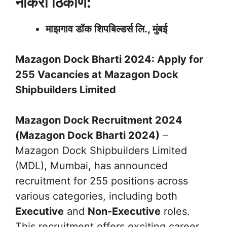
नोकरी ठिकाण:
माझगाव डॉक शिपबिल्डर्स लि., मुंबई
Mazagon Dock Bharti 2024: Apply for
255 Vacancies at Mazagon Dock
Shipbuilders Limited
Mazagon Dock Recruitment 2024
(Mazagon Dock Bharti 2024)
–
Mazagon Dock Shipbuilders Limited
(MDL), Mumbai, has announced
recruitment for 255 positions across
various categories, including both
Executive
and
Non-Executive
roles.
This recruitment offers exciting career