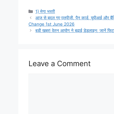
Categories
1) मेगा भरती
आज से बदल गए एलपीजी, पैन कार्ड, यूपीआई और बैंकि
Change 1st June 2026
बड़ी खबर! वेतन आयोग ने बढ़ाई डेडलाइन; जानें फिटम
Leave a Comment
Comment